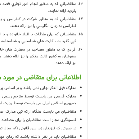
متقاضياني كه به منظور انجام امور تجاري قص
بازديد ارائه نمایند.
متقاضياني كه به منظور شركت در كنفرانس و يا
كنفرانس به زبان انگليسي را نيز ارائه دهند.
متقاضياني كه براي ملاقات با افراد خانواده و یا
كپي گذرنامه ، كارت هاي شناسايي و شناسنامه د
افرادي كه به منظور مصاحبه در سفارت هاي خار
سفرشان به كشور ثالث مذکور را نيز ارائه دهند
نيز ارائه دهند.
اطلاعاتی برای متقاضی در مورد 
مدارک فوق الذکر نهایی نمی باشد و بر اساس پ
مدارک فارسی می بایست توسط مترجم رسمی مورد 
جمهوری اسلامی ایران می بایست توسط وزارت امور
متقاضیان می بایست هنگام ارائه کپی مدارک اصل 
کنسولگری مجاز است متقاضیان را برای مصاحبه
در صورتی که فرزندان زیر سن قانونی (18 سال تمام) به همراه مادر سفر می کنند، ارائه رضایت نامه کتبی پدر الزامی است.