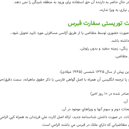
 حال حاضر به دارنده آن حق استفاده برای ورود به منطقه شینگن را نمی دهد.
ازی به ویزا ندارند.
وقت توریستی سفارت قبرس
ورت حضوری توسط متقاضی یا از طریق آژانس مسافرتی مورد تایید تحویل شود..
داشته باشد.
م متقاضی.
 شمسی (1945 میلادی).
یا ترجمه انگلیسی آن همراه با اصل گواهی فارسی با ذکر حقوق ماهیانه، سمت دقیق/حرفه 
ر 10 روز اخیر)
آن.
حات دوم و سوم آنها و ويزاهاي موجود در آن.
. در صورت داشتن شناسنامه جديد، ارائه اصل كارت ملي فرزندان به همراه كپي الزام
اي متقاضياني كه داراي ملك در قبرس مي باشند الزامي است.