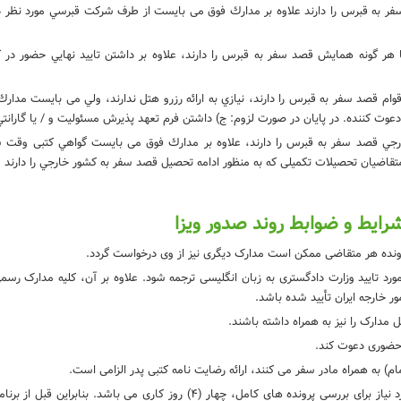
د سفر به قبرس را دارند علاوه بر مدارك فوق می بایست از طرف شركت قبرسي مورد ن
 هر گونه همايش قصد سفر به قبرس را دارند، علاوه بر داشتن تاييد نهايي حضور در 
 اقوام قصد سفر به قبرس را دارند، نيازي به ارائه رزرو هتل ندارند، ولي می بایست مدار
عوت كننده. در پايان در صورت لزوم: ج) داشتن فرم تعهد پذيرش مسئوليت و / يا گارا
جي قصد سفر به قبرس را دارند، علاوه بر مدارك فوق می بایست گواهي کتبی وقت سفا
. متقاضيان تحصیلات تکمیلی كه به منظور ادامه تحصيل قصد سفر به كشور خارجي را دار
شرایط و ضوابط روند صدور ویزا
رونده هر متقاضی ممکن است مدارک دیگری نیز از وی درخواست گردد.
تایید وزارت دادگستری به زبان انگلیسی ترجمه شود. علاوه بر آن، کلیه مدارک رسم
 خارجه ایران تأیید شده باشد.
مدارک را نیز به همراه داشته باشند.
 حضوری دعوت کند.
متقاضیان باید در نظر داشته باشند که زمان مورد نیاز برای بررسی پرونده های کام