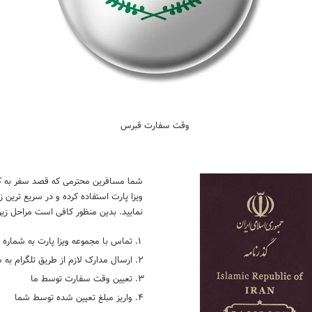
وقت سفارت قبرس
شما مسافرین محترمی که قصد سفر به کش
ویزا پارت استفاده کرده و در سریع تری
نمایید. بدین منظور کافی است مراحل زیر 
تماس با مجموعه ویزا پارت به شماره 09031991712 یا 86043219-86044395
ارسال مدارک لازم از طریق تلگرام به شماره 1712
تعیین وقت سفارت توسط ما
واریز مبلغ تعیین شده توسط شما