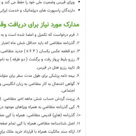
ویزای قبرس وضعیت ملی خود را حفظ می کند و در
دارندگان پاسپورت های دیپلماتیک و خدمت ایرانی نی
مدارک مورد نیاز برای دریافت 
فرم درخواست که تکمیل و امضا شده است و به ص
گذرنامه متقاضی كه بايد حداقل شش ماه اعتبار 
دو قطعه عکس یکسان ( 4 x 6 ) جدید متقاضی، رنگی، زمينه سفيد و بدون رتوش.
رزرو بلیط پرواز رفت و برگشت ( دو طرفه ) به نا
تایید رزرو هتل در قبرس.
بیمه نامه پزشکی برای طول مدت سفر برای متولدین پیش از سال 1325
گواهی اشتغال به کار متقاضی به زبان انگلیسی و 
اجتماعی.
پرينت گردش حساب شش ماهه اخير متقاضي. (صادر شده د
کپی گذرنامه متقاضي به همراه ویزاهای موجود در 
گذرنامه (هاي) قدیمی متقاضی، همراه با كپي صف
اصل شناسنامه متقاضی همراه با كپي تمام صفحات
ارائه سند مالكيت همراه با قرارداد خريد ملك بر