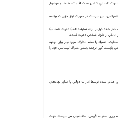
ظر دعوت نامه اي شامل مدت اقامت، هدف و موضوع
كنفرانس، می بایست در صورت نیاز جزییات برنامه
ك ذكر شده ذیل را ارائه نمایند: الف) دعوت نامه ب)
نتي بانكي از طرف شخص دعوت كننده.
رت، همراه با تمام مدارك مورد نياز براي توجيه
ند می بایست كپي ترجمه رسمي مدرك ليسانس خود را
ی صادر شده توسط ادارات دولتی یا سایر نهادهای
ل، چهار (4) روز کاری می باشد. بنابراین قبل از برنامه ریزی سفر به قبرس، متقاضیان می بایست جهت