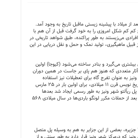
عد از میلاد مسیح کم کم شکل امروزی را به خود گرفت قبل از آن هم با
افرادی می‌زیستند به طور پراکنده، طبق شواهد تاریخی در
ز قبیل ماهیگیری، تولید نمک و حمل و نقل دریایی در این
بیشتری می‌گیرد و بنادر ساخته می‌شود (کیوجا) اولین
آثار متعددی که هنوز هم پای بر جاست در همین دوران
نیز به عنوان تفرج گاه برای تعطیلات نیز استفاده
می‌نمودند. بنا بر نظر کرونیکن آلتیللانته تاریخ نویس قرن ۱۱ میلادی، برای اولین بار در ۲۵ مارس
ی پل ریآلتو شهر ونیز به طور رسمی ایجاد شد بعدها
ساکنان نواحی اطراف با پناه آوردن به ونیز بعد از حملات مکرر لونگو باردی‌ها در سال میلادی ۵۶۸
شهر ونیز هم سطح دریا است و دارای ۱۱۸ جزیره، بعضی از این جزایر به هم به وسیله پل متصل
یز که درمرکز شهر ونیز قرار دارد به طور سنتی و از