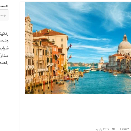
جستج
رنکین
وقت س
شرایط
مدارک
راهنم
347 بازدید
Leave