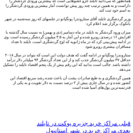
همانطور که می‌دانید تایلند جزو کشوهایی است که بیشترین ورودی گردشگر را
داراست و به همین ترتیب چند روز پیش توانست آمار بیشترین ورودی گردشگر را
به اسم خود ثبت کند.
وزیر گردشگری تایلند آقای ستاروندرا پونگپانو در جلسهای که روز سه‌شنبه در شهر
بانکوک برگزار شد اعلام کرد:
میزان ورود گردشگر به تایلند در ماه دسامبر (دی و بهمن) به نسبت سال گذشته با
افزایش ۱۶ درصدی روبرو شده و این آمار به ۳.۵ میلیون گردشگر رسیده است. وی
در ادامه پیش‌بینی کرد که در ماه ژانویه که اوج گردشگری است، تایلند تا تعداد
مسافران بیشتری روبرو شود
ستاروندرا پونگپانو در ادامه گفت که هدف دولت این است که بتواند در سال ۲۰۱۸
حداقل ۳۷ میلیون گردشگر جذب کند و از این تعداد گردشگر ۹۴ میلیادر دلار درآمد
داشته باشد. جالب است بدانید که این رقم بیش از یک پنجم اقتصاد تایلند را تشکیل
می‌دهد.
همین گردشگری و به طبع صادرات پشت آن باعث شده رشد سریع اقتصاد این
کشور شده و در سال جاری بیش از ۲ درصد نسبت به دلار تقویت و به یکی از
قدرتمندترین پول‌های آسیا شده است.
.
قبلی
مراکز خرید جزیره پوکت در تایلند
بعدی
مراکز خرید در شهر استانبول